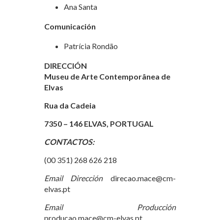
Ana Santa
Comunicación
Patrícia Rondão
DIRECCIÓN
Museu de Arte Contemporânea de
Elvas
Rua da Cadeia
7350 – 146 ELVAS, PORTUGAL
CONTACTOS:
(00 351) 268 626 218
Email Dirección
direcao.mace@cm-
elvas.pt
Email Producción
producao.mace@cm-elvas.pt