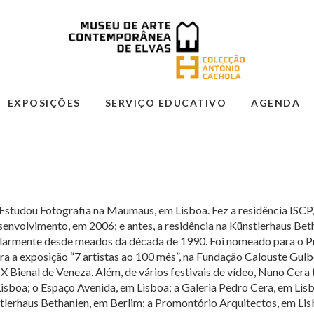
EXPOSIÇÕES
SERVIÇO EDUCATIVO
AGENDA
 Estudou Fotografia na Maumaus, em Lisboa. Fez a residência ISC
nvolvimento, em 2006; e antes, a residência na Künstlerhaus Bet
armente desde meados da década de 1990. Foi nomeado para o Pr
ra a exposição “7 artistas ao 100 mês”, na Fundação Calouste Gu
 Bienal de Veneza. Além, de vários festivais de vídeo, Nuno Cera
Lisboa; o Espaço Avenida, em Lisboa; a Galeria Pedro Cera, em Li
stlerhaus Bethanien, em Berlim; a Promontório Arquitectos, em Li