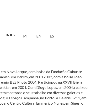
LINKS
P, em Nova Iorque, com bolsa da Fundação Calouste
hanien, em Berlim, em 20012002, com a bolsa João
émio BES Photo 2004. Particiopou na XXVII Bienal
lbenkian, em 2001. Com Diogo Lopes, em 2004, realizou
 tem mostrado o seu trabalho em diversas galerias e
sboa; o Espaço Campanhã, no Porto; a Galerie 5213, em
sboa; o Centro Cultural Emmerico Nunes, em Sines; o